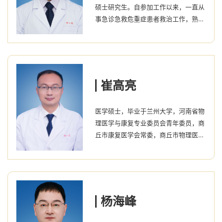
硕士研究生。自参加工作以来，一直从
事急诊急救危重症患者救治工作，熟练
掌握了急诊常见病、危重病如重症脑血
管病，重症胰腺炎，各种中毒，脓毒
症，各种类型休克，多发外伤等疾病的
诊疗规范，对中西医结合治疗胰腺炎，
脑血管病，中毒有一定心得体会；曾至
崔高亮
华中科技大学附属同济医院进修。现任
河南省医师协会急诊分会重症学组委
医学硕士，毕业于兰州大学，河南省物
员、河南省医师协会急诊医师分会青年
理医学与康复专业委员会青年委员，商
委员、河南省医学会灾难医学分会青年
丘市康复医学会常委，商丘市物理医学
委员、...
与康复分专业常委。擅长脑卒中、脑外
伤、脊髓损伤等疾病的评估及康复治
疗，尤其擅长头晕、头痛、骨骼肌肉疼
痛、麻木、耳鸣、呼吸功能障碍、姿势
异常等临床问题的诊断及手法治疗。
杨海峰