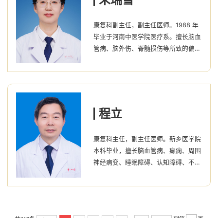
疗有独特见解
康复科副主任，副主任医师。1988 年
毕业于河南中医学院医疗系。擅长脑血
管病、脑外伤、脊髓损伤等所致的偏
瘫，失语、吞咽困难、截瘫的康复评定
及康复治疗。对良性位置性眩晕的手法
复位及中风、中风病的辨证施治有丰富
的临床经验。从医理念：专注病痛，优
化功能
程立
康复科主任，副主任医师。新乡医学院
本科毕业，擅长脑血管病、癫痫、周围
神经病变、睡眠障碍、认知障碍、不自
主运动及肌张力障碍、头痛、头晕及疑
难杂症的的诊疗。擅长神经康复及颈肩
腰腿痛等疼痛评定和康复治疗。对球囊
扩张治疗等综合治疗吞咽障碍，耳石症