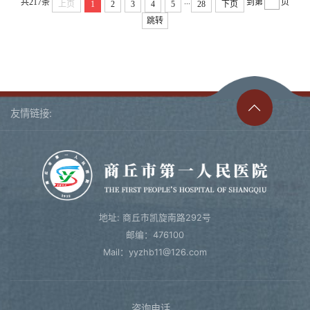
...
共217条
到第
页
的复位治疗及前庭功能的康复治疗有专
上页
1
2
3
4
5
28
下页
长
跳转
友情链接:
地址: 商丘市凯旋南路292号
邮编：476100
Mail：yyzhb11@126.com
咨询电话