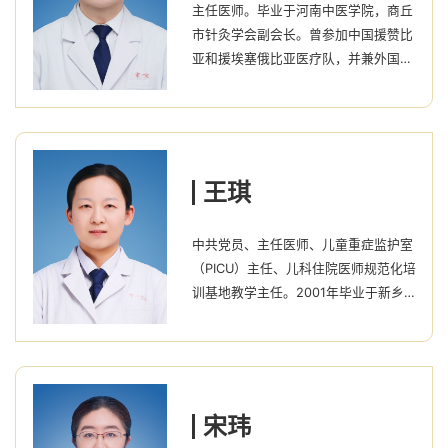
主任医师。毕业于河南中医学院，商丘
市针灸学会副会长。曾参加中国援赞比
亚和援埃塞俄比亚医疗队，并兼外国元
首针灸保健专家，具有丰富的针灸临床
经验。擅长治疗:面瘫，鼻炎，偏头
痛，颈椎病，腰椎病，腰肌劳损，肩周
炎，膝关节痛，失眠，干眼症，耳鸣，
乳腺增生，痛经等病症
王琪
中共党员、主任医师、儿童重症监护室
（PICU）主任、儿科住院医师规范化培
训基地教学主任。2001年毕业于新乡
医学院，获学士学位；2006年毕业于
武汉大学，获硕士学位。2012年在上
海儿童医学中心进修儿童重症医学专
业。2021年在复旦大学附属儿科医院
重症监护室进修。从事儿科临床工作20
宋玮
余年，积累了丰富的临床经验，具有扎