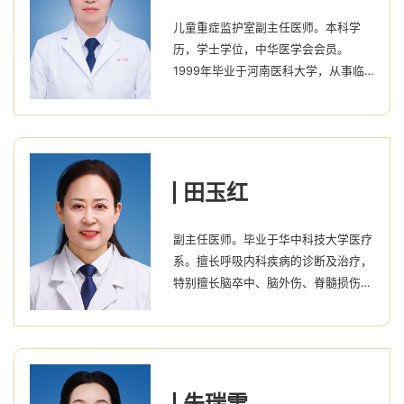
实的理论基础和丰富的临床经验。擅长
儿童重症监护室副主任医师。本科学
儿科常见病、多发病的诊治及急危重症
历，学士学位，中华医学会会员。
的救治。发表医学专业论文10余篇。任
1999年毕业于河南医科大学，从事临
中国医师协会儿童重症分会神经重症学
床工作20余年。具有扎实的理论基础和
组委员、...
丰富的临床经验。擅长儿科常见病、多
发病的诊治及危重症的救治。2012年
在上海儿童医学中心进修学习。有多年
的儿科急诊、重症监护室工作经验。在
田玉红
儿童急危重症疾病的诊断治疗上积累了
丰富的临床经验。对儿童呼吸系统、神
副主任医师。毕业于华中科技大学医疗
经系统、儿童危重症的早期识别和诊断
系。擅长呼吸内科疾病的诊断及治疗，
尤为擅长。
特别擅长脑卒中、脑外伤、脊髓损伤等
所致的偏瘫、截瘫、认知功能障碍、言
语障碍、吞咽障碍、步态异常、肌张力
障碍等康复评定与康复治疗，对周围神
经损伤、骨关节病、膝关节置换术后、
髋关节置换术后等的康复评定、康复治
朱瑞雪