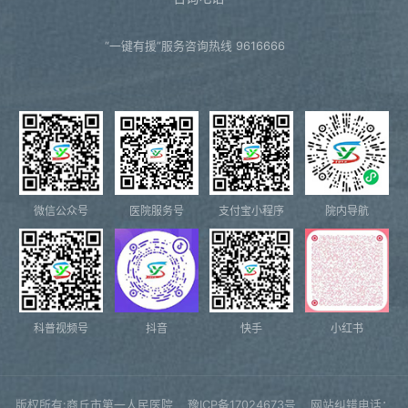
“一键有援”服务咨询热线 9616666
微信公众号
医院服务号
支付宝小程序
院内导航
科普视频号
抖音
快手
小红书
版权所有:商丘市第一人民医院
豫ICP备17024673号
网站纠错电话：