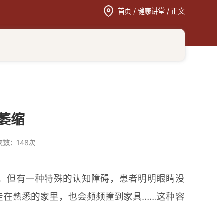
首页
/
健康讲堂
/ 正文
萎缩
次数：
148
次
现。但有一种特殊的认知障碍，患者明明眼睛没
走在熟悉的家里，也会频频撞到家具……这种容
。