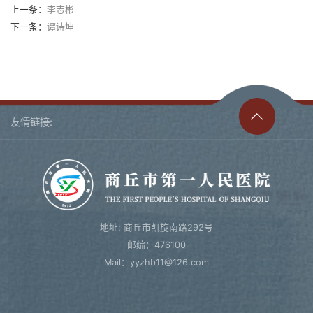
上一条：
李志彬
下一条：
谭诗坤
友情链接:
地址: 商丘市凯旋南路292号
邮编：476100
Mail：yyzhb11@126.com