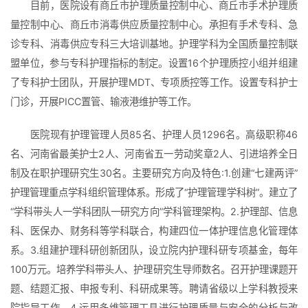
目前，医院设有商丘市护理质量控制中心、商丘市手术护理质
量控制中心、商丘市消毒供应质量控制中心。承担有手术专科、急
诊专科、消毒供应专科三大培训基地。护理学科为全国质量控制联
盟单位，参与专科护理指标的制定。设置16个护理质控小组并组建
了专科护士团队，开展护理MDT、专项质控等工作。设置专科护士
门诊，开展PICC置管、输液港维护等工作。
医院现有护理管理人员85名、护理人员1296名。高级职称46
名、河南省最美护士2人、河南省五一劳动奖章2人、引进培养全日
制及在职护理研究生30名。主要研究方向及特色:1.创建“七建两评”
护理管理重点学科组织管理体系。形成了“护理管理学科树”。建立了
“学科带头人一学科团队一研究方向”学科管理架构。2.护理部、信息
科、医保办、财务科等学科联合，构建四位一体护理信息化管理体
系。3.组建护理科研创新团队，设立院内护理科研专项基金，每年
100万元。培养学科带头人、护理研究生导师数名。召开护理课题开
题、结题汇报、申报专利、科研成果等。聘请省级以上学科教授来
院指导工作。4.运用多维管理工具进行护理质量与安全的分析与改